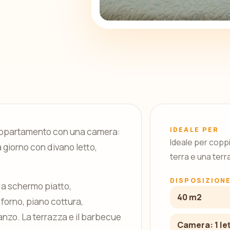
IDEALE PER
appartamento con una camera:
Ideale per coppi
giorno con divano letto,
terra e una terr
DISPOSIZION
V a schermo piatto,
40 m2
 forno, piano cottura,
anzo. La terrazza e il barbecue
Camera: 1 le