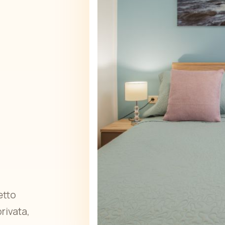
etto
rivata,