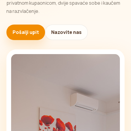
privatnom kupaonicom, dvije spavaće sobe i kaučem
na razvlačenje.
Pošalji upit
Nazovite nas