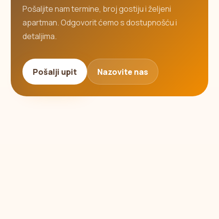
Pošaljite nam termine, broj gostiju i željeni
apartman. Odgovorit ćemo s dostupnošću i
detaljima.
Pošalji upit
Nazovite nas